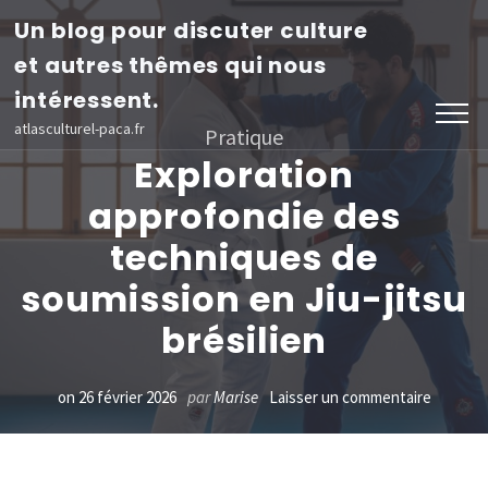
Aller
Un blog pour discuter culture
au
et autres thêmes qui nous
contenu
intéressent.
(Pressez
atlasculturel-paca.fr
Pratique
Entrée)
Exploration
approfondie des
techniques de
soumission en Jiu-jitsu
brésilien
sur
on
26 février 2026
par
Marise
Laisser un commentaire
Explorat
approfo