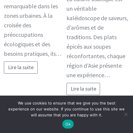
remarquable dans les
un véritable
zones urbaines. À la
kaléidoscope de saveurs,
croisée des
d’arômes et de
préoccupations
traditions. Des plats
écologiques et des
épicés aux soupes
besoins pratiques, ils…
réconfortantes, chaque
région d’Asie présente
Lire la suite
une expérience…
Lire la suite
We use cookies to ensure that we give you the best
experience on our website. If you continue to use this site we
will assume that you are happy with it.
Ok