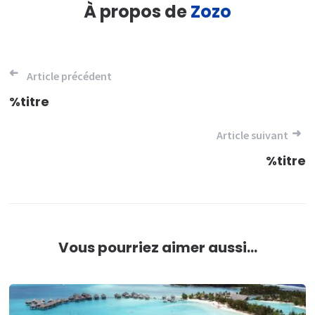
À propos de
Zozo
Navigation
Article précédent
de
%titre
l’article
Article suivant
%titre
Vous pourriez aimer aussi...