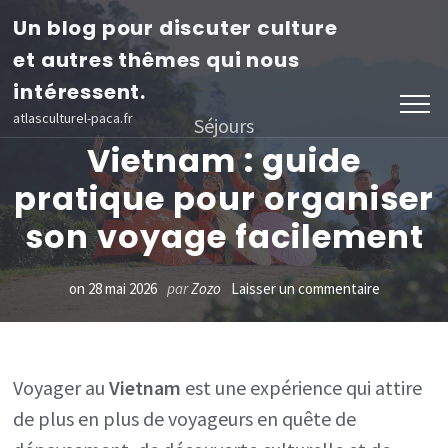
Aller
Un blog pour discuter culture
au
et autres thêmes qui nous
contenu
intéressent.
(Pressez
atlasculturel-paca.fr
Séjours
Entrée)
Vietnam : guide
pratique pour organiser
son voyage facilement
sur
on
28 mai 2026
par
Zozo
Laisser un commentaire
Vietnam
:
guide
Voyager au
Vietnam
est une expérience qui attire
de plus en plus de voyageurs en quête de
pratique
pour