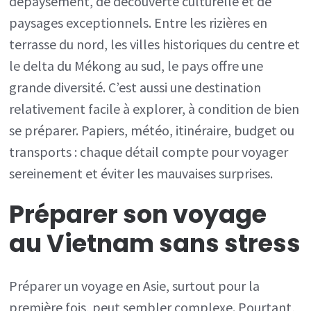
dépaysement, de découverte culturelle et de
paysages exceptionnels. Entre les rizières en
organiser
terrasse du nord, les villes historiques du centre et
son
le delta du Mékong au sud, le pays offre une
voyage
grande diversité. C’est aussi une destination
facilement
relativement facile à explorer, à condition de bien
se préparer. Papiers, météo, itinéraire, budget ou
transports : chaque détail compte pour voyager
sereinement et éviter les mauvaises surprises.
Préparer son voyage
au
Vietnam
sans stress
Préparer un voyage en Asie, surtout pour la
première fois, peut sembler complexe. Pourtant,