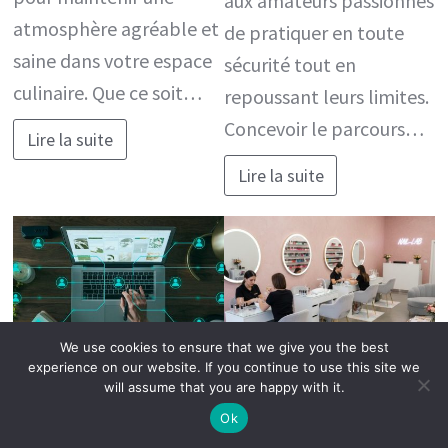
aux amateurs passionnés
atmosphère agréable et
de pratiquer en toute
saine dans votre espace
sécurité tout en
culinaire. Que ce soit…
repoussant leurs limites.
Concevoir le parcours…
Lire la suite
Lire la suite
We use cookies to ensure that we give you the best
experience on our website. If you continue to use this site we
MARKETING
MODE
will assume that you are happy with it.
Les nouvelles
Découvrez les
Ok