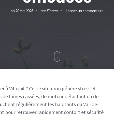
sur
on
20 mai 2026
par
Florent
Laisser un commentaire
Répara
volet
Villejui
:
soluti
rapide
et
effica
er à Villejuif ? Cette situation génère stress et
s de lames cassées, de moteur défaillant ou de
uchent régulièrement les habitants du Val-de-
t pour retrouver rapidement confort et sécurité.