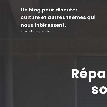
Aller
Un blog pour discuter
au
culture et autres thêmes qui
contenu
nous intéressent.
(Pressez
atlasculturel-paca.fr
Entrée)
Répar
so