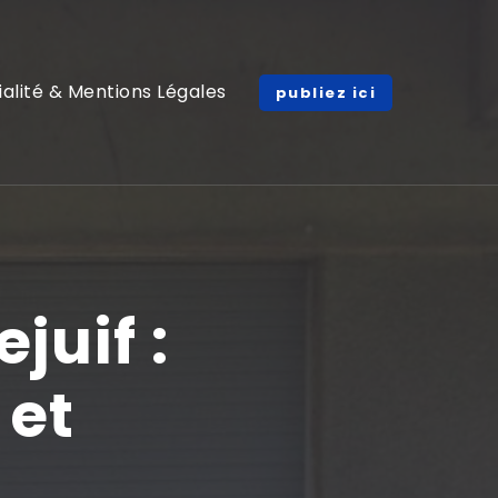
ialité & Mentions Légales
publiez ici
juif :
 et