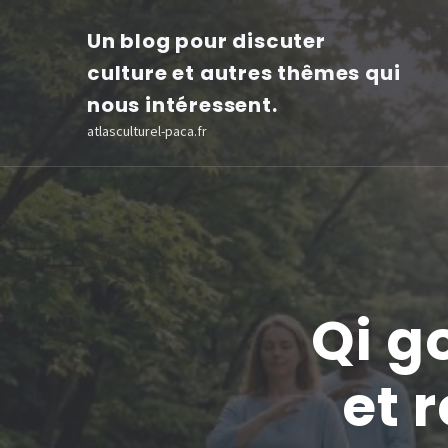
Aller
Un blog pour discuter
au
culture et autres thêmes qui
contenu
nous intéressent.
(Pressez
atlasculturel-paca.fr
Entrée)
Qi go
et 