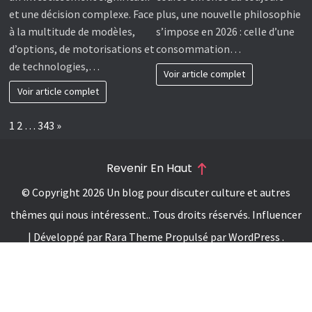
et une décision complexe. Face
plus, une nouvelle philosophie
à la multitude de modèles,
s’impose en 2026 : celle d’une
d’options, de motorisations et
consommation…
de technologies,…
Voir article complet
Voir article complet
Page:
Next
1
2
…
343
»
Revenir En Haut
© Copyright 2026
Un blog pour discuter culture et autres
thêmes qui nous intéressent.
. Tous droits réservés.
Influencer
| Développé par
Rara Theme
Propulsé par
WordPress
.