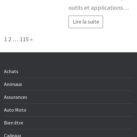
outils et applications…
Lire la suite
Page:
Next
1
2
…
115
»
Achats
Animaux
Assurances
Auto Moto
Bien être
Cadeaux