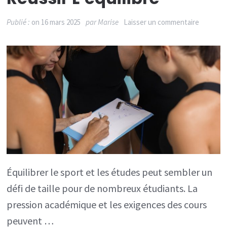
sur
Publié :
on
16 mars 2025
par
Marise
Laisser un commentaire
Commen
concilier
sport
et
études
:
astuces
pour
réussir
Équilibrer le sport et les études peut sembler un
l’équilibr
défi de taille pour de nombreux étudiants. La
pression académique et les exigences des cours
peuvent …