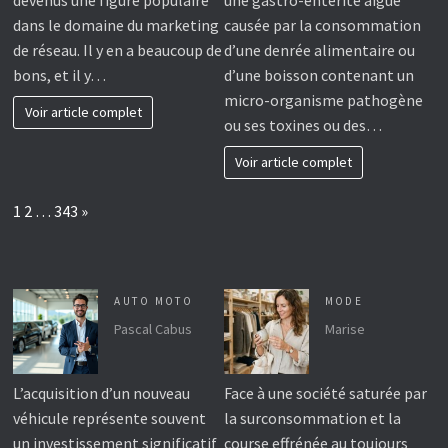
devenus une figure populaire
une gastro-entérite aiguë
dans le domaine du marketing
causée par la consommation
de réseau. Il y en a beaucoup de
d’une denrée alimentaire ou
bons, et il y…
d’une boisson contenant un
micro-organisme pathogène
Voir article complet
ou ses toxines ou des…
Voir article complet
Page:
Next
1
2
…
343
»
AUTO MOTO
MODE
Pascal Cabus
Marise
L’acquisition d’un nouveau
Face à une société saturée par
véhicule représente souvent
la surconsommation et la
un investissement significatif
course effrénée au toujours