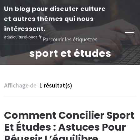
Aller
Un blog pour discuter culture
au
et autres thêmes qui nous
contenu
intéressent.
(Pressez
atlasculturel-paca.fr
Parcourir les étiquettes
Entrée)
sport et études
Affichage de
1 résultat(s)
Comment Concilier Sport
Et Études : Astuces Pour
Réussir L’équilibre