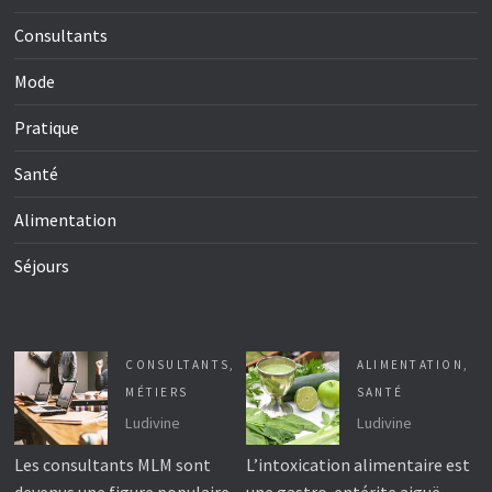
Consultants
Mode
Pratique
Santé
Alimentation
Séjours
CONSULTANTS
,
ALIMENTATION
,
MÉTIERS
SANTÉ
Ludivine
Ludivine
Les consultants MLM sont
L’intoxication alimentaire est