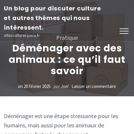
Aller
Un blog pour discuter culture
au
et autres thêmes qui nous
contenu
intéressent.
(Pressez
atlasculturel-paca.fr
Pratique
Entrée)
Déménager avec des
animaux : ce qu’il faut
savoir
sur
on
20 février 2025
par
Joel
Laisser un commentaire
Déménag
avec
des
Déménager est une étape stressante pour les
humains, mais aussi pour les animaux de
animaux
: