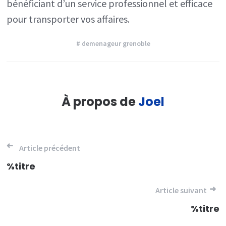
bénéficiant d’un service professionnel et efficace
pour transporter vos affaires.
# demenageur grenoble
À propos de
Joel
Navigation
Article précédent
de
%titre
l’article
Article suivant
%titre