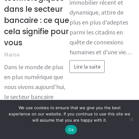
immobilier récent et
dans le secteur
dynamique, attire de
bancaire : ce que
plus en plus d’adeptes
cela signifie pour
parmi les citadins en
vous
quête de connexions
humaines et d’une vie…
Marise
Lire la suite
Dans le monde de plus
en plus numérique que
nous vivons aujourd’hui,
le secteur bancaire
n’échappe pas à la règle.
We use cookies to ensure that we give you the best
experience on our website. If you continue to use this site we
Les banques
will assume that you are happy with it.
traditionnelles et les…
Ok