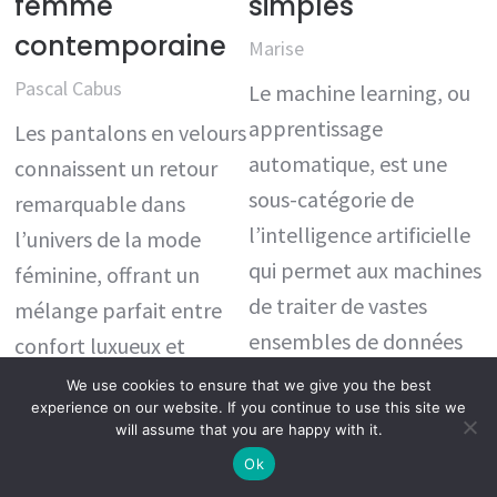
femme
simples
contemporaine
Marise
Pascal Cabus
Le machine learning, ou
apprentissage
Les pantalons en velours
automatique, est une
connaissent un retour
sous-catégorie de
remarquable dans
l’intelligence artificielle
l’univers de la mode
qui permet aux machines
féminine, offrant un
de traiter de vastes
mélange parfait entre
ensembles de données
confort luxueux et
et d’apprendre…
élégance intemporelle.
We use cookies to ensure that we give you the best
experience on our website. If you continue to use this site we
Cette…
Lire la suite
will assume that you are happy with it.
Ok
Lire la suite