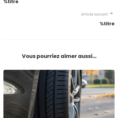
de
%titre
l’article
Article suivant
%titre
Vous pourriez aimer aussi...