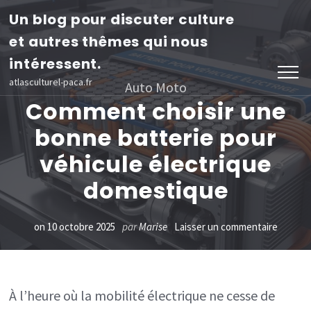
Aller
Un blog pour discuter culture
au
et autres thêmes qui nous
contenu
intéressent.
(Pressez
atlasculturel-paca.fr
Auto Moto
Entrée)
Comment choisir une
bonne batterie pour
véhicule électrique
domestique
sur
on
10 octobre 2025
par
Marise
Laisser un commentaire
Comme
choisir
une
À l’heure où la mobilité électrique ne cesse de