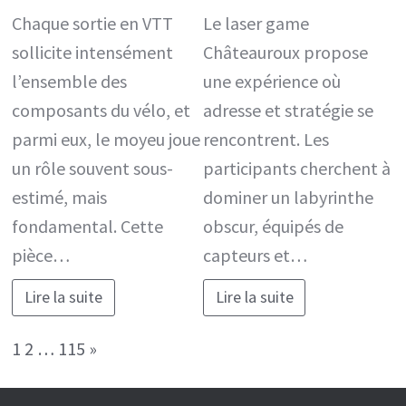
Chaque sortie en VTT
Le laser game
sollicite intensément
Châteauroux propose
l’ensemble des
une expérience où
composants du vélo, et
adresse et stratégie se
parmi eux, le moyeu joue
rencontrent. Les
un rôle souvent sous-
participants cherchent à
estimé, mais
dominer un labyrinthe
fondamental. Cette
obscur, équipés de
pièce…
capteurs et…
Lire la suite
Lire la suite
Page:
Next
1
2
…
115
»