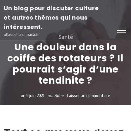
Aller
Un blog pour discuter culture
au
et autres thêmes qui nous
contenu
intéressent.
(Pressez
atlasculturel-paca.fr
Santé
Entrée)
Une douleur dans la
coiffe des rotateurs ? Il
pourrait s’agir d’une
tendinite ?
sur
on
9 juin 2021
par
Aline
Laisser un commentaire
Une
douleur
dans