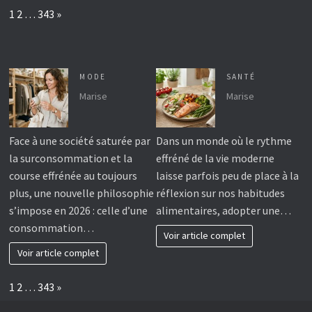
Page:
Next
1
2
…
343
»
MODE
SANTÉ
Marise
Marise
Face à une société saturée par
Dans un monde où le rythme
la surconsommation et la
effréné de la vie moderne
course effrénée au toujours
laisse parfois peu de place à la
plus, une nouvelle philosophie
réflexion sur nos habitudes
s’impose en 2026 : celle d’une
alimentaires, adopter une…
consommation…
Voir article complet
Voir article complet
Page:
Next
1
2
…
343
»