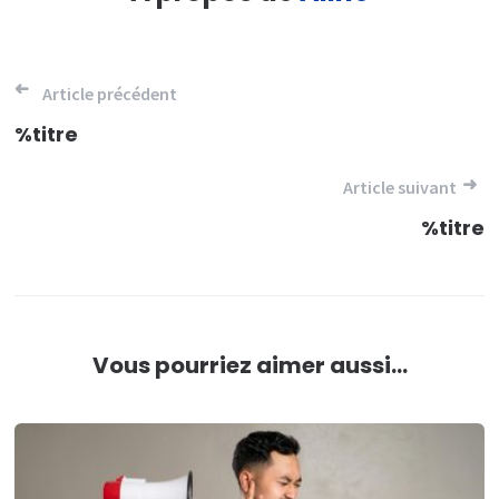
Navigation
Article précédent
de
%titre
l’article
Article suivant
%titre
Vous pourriez aimer aussi...