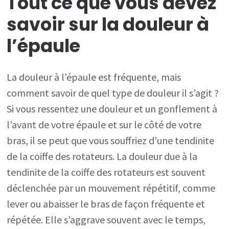
Tout ce que vous devez
la
savoir sur la douleur à
coiffe
des
l’épaule
rotateurs
?
La douleur à l’épaule est fréquente, mais
Il
comment savoir de quel type de douleur il s’agit ?
pourrait
Si vous ressentez une douleur et un gonflement à
s’agir
l’avant de votre épaule et sur le côté de votre
d’une
bras, il se peut que vous souffriez d’une tendinite
tendinite
de la coiffe des rotateurs. La douleur due à la
?
tendinite de la coiffe des rotateurs est souvent
déclenchée par un mouvement répétitif, comme
lever ou abaisser le bras de façon fréquente et
répétée. Elle s’aggrave souvent avec le temps,