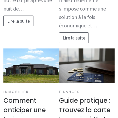
notre corps après une
maison soi-même
nuit de…
s’impose comme une
solution à la fois
Lire la suite
économique et…
Lire la suite
IMMOBILIER
FINANCES
Comment
Guide pratique :
anticiper une
Trouvez la carte