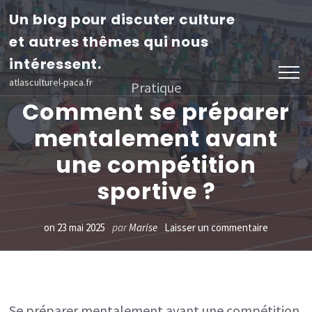
Aller
Un blog pour discuter culture
au
et autres thêmes qui nous
contenu
intéressent.
(Pressez
atlasculturel-paca.fr
Pratique
Entrée)
Comment se préparer
mentalement avant
une compétition
sportive ?
sur
on
23 mai 2025
par
Marise
Laisser un commentaire
Comment
se
préparer
Se préparer mentalement avant une compétition