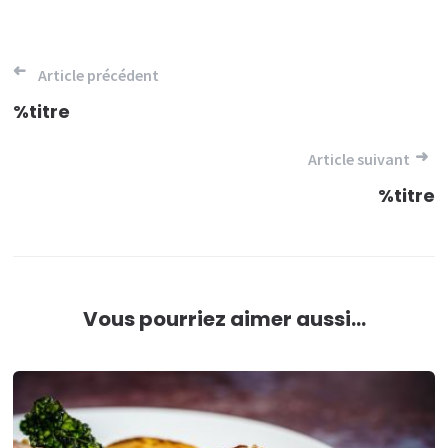
Navigation
Article précédent
de
%titre
l’article
Article suivant
%titre
Vous pourriez aimer aussi...