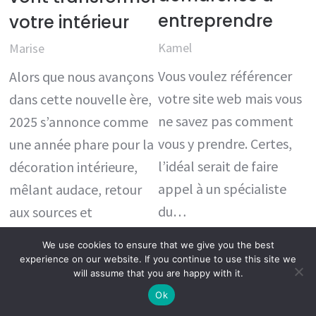
entreprendre
votre intérieur
Kamel
Marise
Vous voulez référencer
Alors que nous avançons
votre site web mais vous
dans cette nouvelle ère,
ne savez pas comment
2025 s’annonce comme
vous y prendre. Certes,
une année phare pour la
l’idéal serait de faire
décoration intérieure,
appel à un spécialiste
mêlant audace, retour
du…
aux sources et
innovations…
Lire la suite
We use cookies to ensure that we give you the best
experience on our website. If you continue to use this site we
Lire la suite
will assume that you are happy with it.
Ok
Page:
Next
1
2
…
115
»