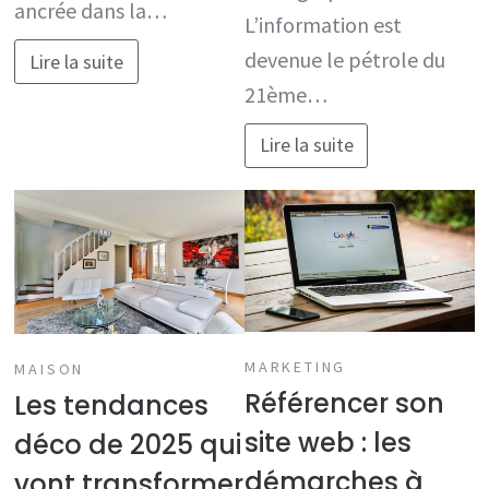
ancrée dans la…
L’information est
devenue le pétrole du
Lire la suite
21ème…
Lire la suite
MARKETING
MAISON
Référencer son
Les tendances
site web : les
déco de 2025 qui
démarches à
vont transformer