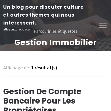
Aller
Un blog pour discuter culture
au
et autres thêmes qui nous
contenu
intéressent.
(Pressez
atlasculturel-paca.fr
Parcourir les étiquettes
Entrée)
Gestion Immobilier
Affichage de
1 résultat(s)
Gestion De Compte
Bancaire Pour Les
Propriétaires