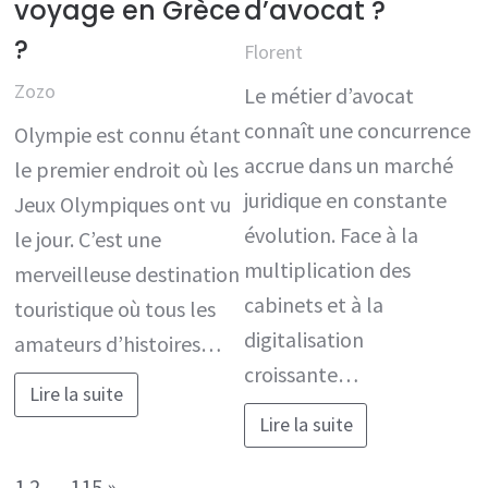
voyage en Grèce
d’avocat ?
?
Florent
Zozo
Le métier d’avocat
connaît une concurrence
Olympie est connu étant
accrue dans un marché
le premier endroit où les
juridique en constante
Jeux Olympiques ont vu
évolution. Face à la
le jour. C’est une
multiplication des
merveilleuse destination
cabinets et à la
touristique où tous les
digitalisation
amateurs d’histoires…
croissante…
Lire la suite
Lire la suite
Page:
Next
1
2
…
115
»