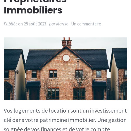
Immobiliers
sur
Publié :
on
28 août 2023
par
Marise
Un commentaire
Gestion
de
compte
bancaire
pour
les
propriétaires
immobiliers
Vos logements de location sont un investissement
clé dans votre patrimoine immobilier. Une gestion
soignée de vos finances et de votre compte