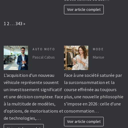
Voir article complet
Page:
Next
1
2
…
343
»
AUTO MOTO
MODE
Pascal Cabus
Marise
L’acquisition d’un nouveau
Face à une société saturée par
véhicule représente souvent
la surconsommation et la
un investissement significatif
course effrénée au toujours
et une décision complexe. Face
plus, une nouvelle philosophie
à la multitude de modèles,
s’impose en 2026 : celle d’une
d’options, de motorisations et
consommation…
de technologies,…
Voir article complet