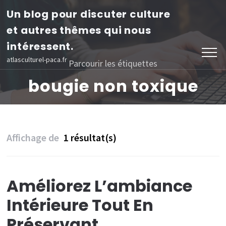
Aller
Un blog pour discuter culture
au
et autres thêmes qui nous
contenu
intéressent.
(Pressez
atlasculturel-paca.fr
Parcourir les étiquettes
Entrée)
bougie non toxique
Affichage de
1 résultat(s)
Améliorez L’ambiance
Intérieure Tout En
Préservant