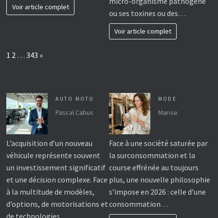
micro-organisme pathogène
Voir article complet
ou ses toxines ou des…
Voir article complet
Page:
Next
1
2
…
343
»
AUTO MOTO
MODE
Pascal Cabus
Marise
L’acquisition d’un nouveau
Face à une société saturée par
véhicule représente souvent
la surconsommation et la
un investissement significatif
course effrénée au toujours
et une décision complexe. Face
plus, une nouvelle philosophie
à la multitude de modèles,
s’impose en 2026 : celle d’une
d’options, de motorisations et
consommation…
de technologies,…