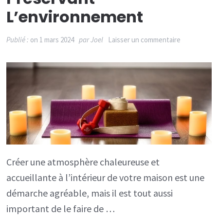
L’environnement
sur
Publié :
on
1 mars 2024
par
Joel
Laisser un commentaire
Améliorez
l’ambiance
intérieure
tout
en
préservant
l’environne
Créer une atmosphère chaleureuse et
accueillante à l’intérieur de votre maison est une
démarche agréable, mais il est tout aussi
important de le faire de …