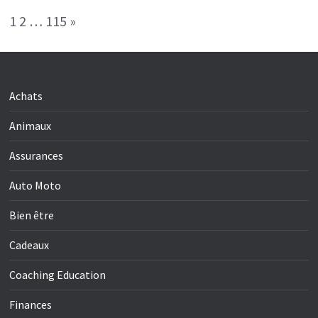
Page:
Next
1
2
…
115
»
Achats
Animaux
Assurances
Auto Moto
Bien être
Cadeaux
Coaching Education
Finances