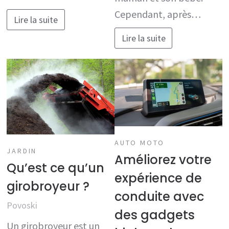
Cependant, après…
Lire la suite
Lire la suite
AUTO MOTO
JARDIN
Améliorez votre
Qu’est ce qu’un
expérience de
girobroyeur ?
conduite avec
Povoski
des gadgets
Un girobroyeur est un