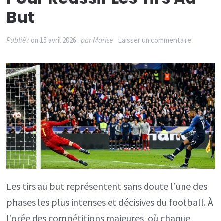
But
sur
Publié :
on
15 avril 2026
par
Marise
Laisser un commentaire
Décrypta
des
techniqu
et
stratégie
pour
réussir
les
tirs
Les tirs au but représentent sans doute l’une des
au
phases les plus intenses et décisives du football. À
but
l’orée des compétitions majeures, où chaque