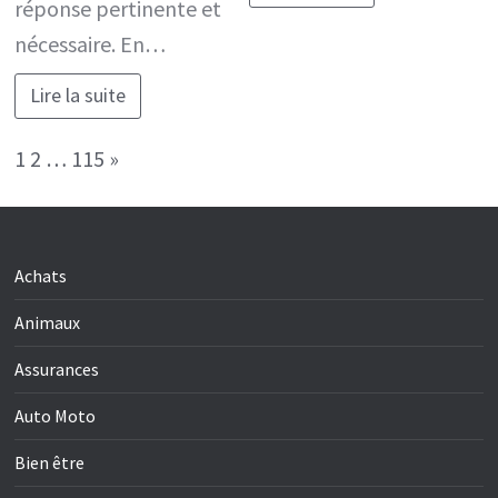
réponse pertinente et
nécessaire. En…
Lire la suite
Page:
Next
1
2
…
115
»
Achats
Animaux
Assurances
Auto Moto
Bien être