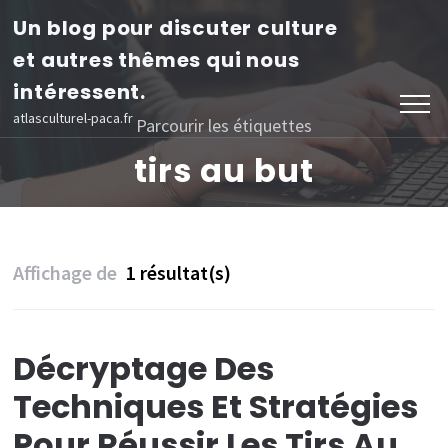
Aller
Un blog pour discuter culture
au
et autres thêmes qui nous
contenu
intéressent.
(Pressez
atlasculturel-paca.fr
Parcourir les étiquettes
Entrée)
tirs au but
Affichage de
1 résultat(s)
Décryptage Des
Techniques Et Stratégies
Pour Réussir Les Tirs Au