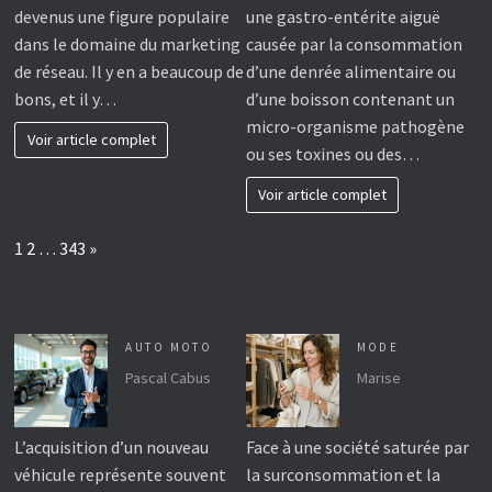
devenus une figure populaire
une gastro-entérite aiguë
dans le domaine du marketing
causée par la consommation
de réseau. Il y en a beaucoup de
d’une denrée alimentaire ou
bons, et il y…
d’une boisson contenant un
micro-organisme pathogène
Voir article complet
ou ses toxines ou des…
Voir article complet
Page:
Next
1
2
…
343
»
AUTO MOTO
MODE
Pascal Cabus
Marise
L’acquisition d’un nouveau
Face à une société saturée par
véhicule représente souvent
la surconsommation et la