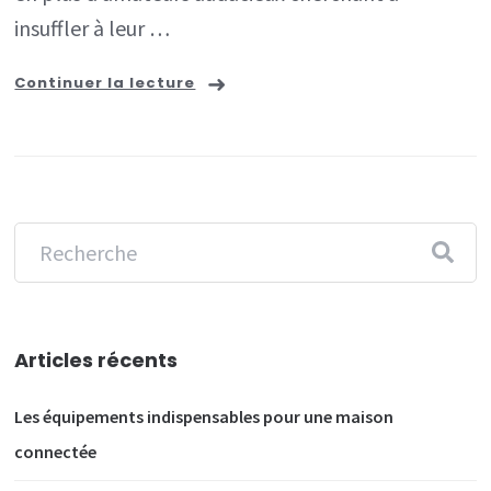
un
insuffler à leur …
intérieur
Continuer la lecture
harmonieu
Articles récents
Les équipements indispensables pour une maison
connectée