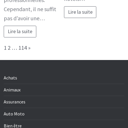
Cependant, il ne suffit
Lire la suite
pas d’avoir une…
Lire la suite
Page:
Next
1
2
…
114
»
Achats
Animaux
Assurances
Auto Moto
Bien être