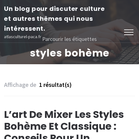
Aller
Un blog pour discuter culture
au
et autres thêmes qui nous
contenu
intéressent.
(Pressez
atlasculturel-paca.fr
Parcourir les étiquettes
Entrée)
styles bohème
Affichage de
1 résultat(s)
L’art De Mixer Les Styles
Bohème Et Classique :
Conseils Pour Un