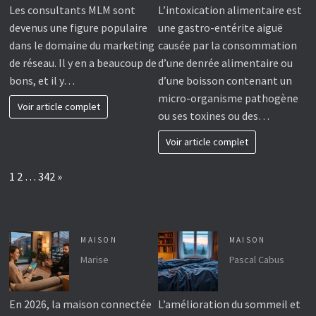
Les consultants MLM sont
L’intoxication alimentaire est
devenus une figure populaire
une gastro-entérite aiguë
dans le domaine du marketing
causée par la consommation
de réseau. Il y en a beaucoup de
d’une denrée alimentaire ou
bons, et il y…
d’une boisson contenant un
micro-organisme pathogène
Voir article complet
ou ses toxines ou des…
Voir article complet
Page:
Next
1
2
…
342
»
MAISON
MAISON
Marise
Pascal Cabus
En 2026, la maison connectée
L’amélioration du sommeil et