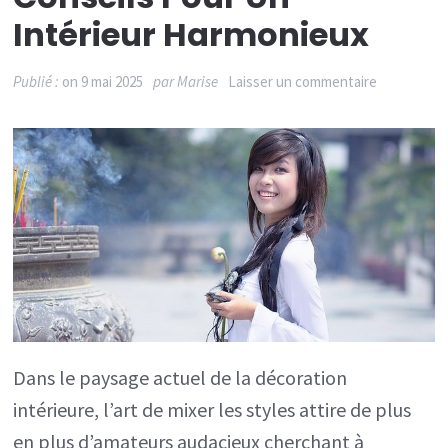
Intérieur Harmonieux
sur
Publié :
on
9 mai 2025
par
Marise
Laisser un commentaire
L’art
de
mixer
les
styles
bohème
et
classique
:
Dans le paysage actuel de la décoration
conseils
intérieure, l’art de mixer les styles attire de plus
pour
en plus d’amateurs audacieux cherchant à