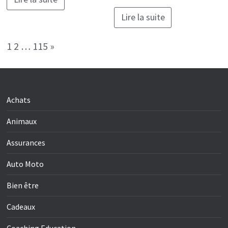
Lire la suite
Page:
Next
1
2
…
115
»
Achats
Animaux
Assurances
Auto Moto
Bien être
Cadeaux
Coaching Education