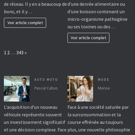
de réseau. Il y en a beaucoup de
d’une denrée alimentaire ou
bons, et il y…
d’une boisson contenant un
micro-organisme pathogène
Voir article complet
ou ses toxines ou des…
Voir article complet
Page:
Next
1
2
…
343
»
AUTO MOTO
MODE
Pascal Cabus
Marise
L’acquisition d’un nouveau
Face à une société saturée par
véhicule représente souvent
la surconsommation et la
un investissement significatif
course effrénée au toujours
et une décision complexe. Face
plus, une nouvelle philosophie