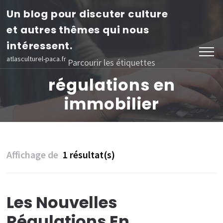
Aller
Un blog pour discuter culture
au
et autres thêmes qui nous
contenu
intéressent.
(Pressez
atlasculturel-paca.fr
Parcourir les étiquettes
Entrée)
régulations en
immobilier
Affichage de
1 résultat(s)
Les Nouvelles
Régulations En