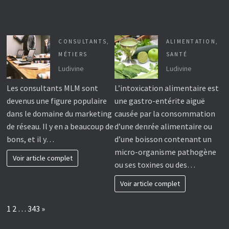
CONSULTANTS
,
ALIMENTATION
,
MÉTIERS
SANTÉ
Ludivine
Ludivine
Les consultants MLM sont
L’intoxication alimentaire est
devenus une figure populaire
une gastro-entérite aiguë
dans le domaine du marketing
causée par la consommation
de réseau. Il y en a beaucoup de
d’une denrée alimentaire ou
bons, et il y…
d’une boisson contenant un
micro-organisme pathogène
Voir article complet
ou ses toxines ou des…
Voir article complet
Page:
Next
1
2
…
343
»