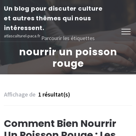
Aller
Un blog pour discuter culture
au
et autres thêmes qui nous
contenu
intéressent.
(Pressez
atlasculturel-paca.fr
Parcourir les étiquettes
Entrée)
nourrir un poisson
rouge
Affichage de
1 résultat(s)
Comment Bien Nourrir
Un Poisson Rouge : Les