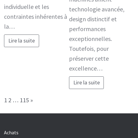
individuelle et les
technologie avancée,
contraintes inhérentes à
design distinctif et
la…
performances
exceptionnelles.
Lire la suite
Toutefois, pour
préserver cette
excellence…
Lire la suite
Page:
Next
1
2
…
115
»
Achats