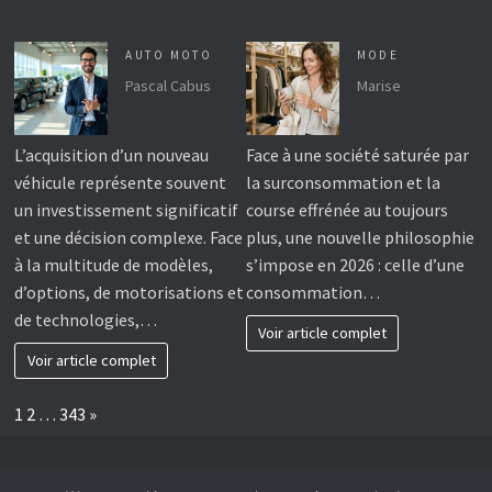
AUTO MOTO
MODE
Pascal Cabus
Marise
L’acquisition d’un nouveau
Face à une société saturée par
véhicule représente souvent
la surconsommation et la
un investissement significatif
course effrénée au toujours
et une décision complexe. Face
plus, une nouvelle philosophie
à la multitude de modèles,
s’impose en 2026 : celle d’une
d’options, de motorisations et
consommation…
de technologies,…
Voir article complet
Voir article complet
Page:
Next
1
2
…
343
»
Revenir En Haut