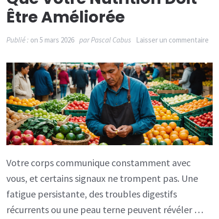
Être Améliorée
sur
Publié :
on
5 mars 2026
par
Pascal Cabus
Laisser un commentaire
Le
sig
qui
mo
qu
vot
nut
Votre corps communique constamment avec
doi
vous, et certains signaux ne trompent pas. Une
êtr
fatigue persistante, des troubles digestifs
amé
récurrents ou une peau terne peuvent révéler …