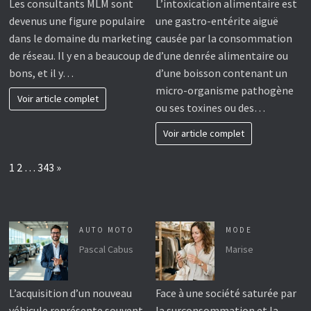
Les consultants MLM sont
L’intoxication alimentaire est
devenus une figure populaire
une gastro-entérite aiguë
dans le domaine du marketing
causée par la consommation
de réseau. Il y en a beaucoup de
d’une denrée alimentaire ou
bons, et il y…
d’une boisson contenant un
micro-organisme pathogène
Voir article complet
ou ses toxines ou des…
Voir article complet
Page:
Next
1
2
…
343
»
AUTO MOTO
MODE
Pascal Cabus
Marise
L’acquisition d’un nouveau
Face à une société saturée par
véhicule représente souvent
la surconsommation et la