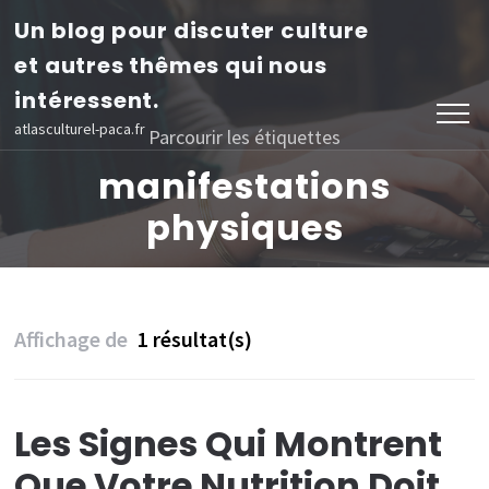
Aller
Un blog pour discuter culture
au
et autres thêmes qui nous
contenu
intéressent.
(Pressez
atlasculturel-paca.fr
Parcourir les étiquettes
Entrée)
manifestations
physiques
Affichage de
1 résultat(s)
Les Signes Qui Montrent
Que Votre Nutrition Doit