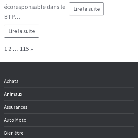
écoresponsable dans le
Lire la suite
BTP…
Lire la suite
Page:
Next
1
2
…
115
»
Achats
Animaux
Assurances
Auto Moto
Bien être