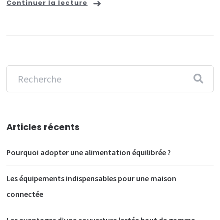
Continuer la lecture
les
passionn
Articles récents
Pourquoi adopter une alimentation équilibrée ?
Les équipements indispensables pour une maison
connectée
Les avantages d’une couverture lestée haut de gamme