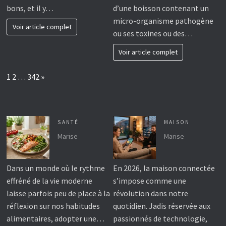
bons, et il y…
d’une boisson contenant un
micro-organisme pathogène
Voir article complet
ou ses toxines ou des…
Voir article complet
Page:
Next
1
2
…
342
»
SANTÉ
MAISON
Marise
Marise
Dans un monde où le rythme
En 2026, la maison connectée
effréné de la vie moderne
s’impose comme une
laisse parfois peu de place à la
révolution dans notre
réflexion sur nos habitudes
quotidien. Jadis réservée aux
alimentaires, adopter une…
passionnés de technologie,