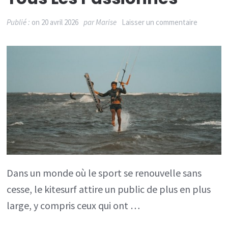
sur
Publié :
on
20 avril 2026
par
Marise
Laisser un commentaire
Kitesurf
à
plus
de
40
ans
:
un
défi
Dans un monde où le sport se renouvelle sans
accessibl
cesse, le kitesurf attire un public de plus en plus
à
large, y compris ceux qui ont …
tous