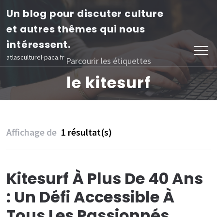
Aller
Un blog pour discuter culture
au
et autres thêmes qui nous
contenu
intéressent.
(Pressez
atlasculturel-paca.fr
Parcourir les étiquettes
Entrée)
le kitesurf
Affichage de
1 résultat(s)
Kitesurf À Plus De 40 Ans
: Un Défi Accessible À
Tous Les Passionnés