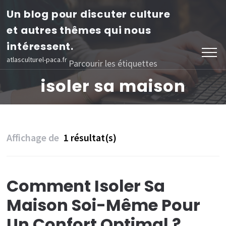
Aller
Un blog pour discuter culture
au
et autres thêmes qui nous
contenu
intéressent.
(Pressez
atlasculturel-paca.fr
Parcourir les étiquettes
Entrée)
isoler sa maison
Affichage de
1 résultat(s)
Comment Isoler Sa
Maison Soi-Même Pour
Un Confort Optimal ?