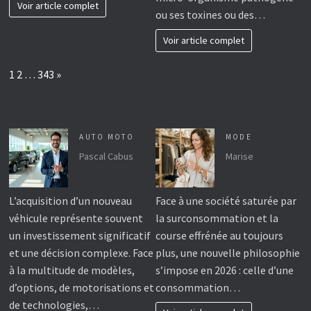
Voir article complet
ou ses toxines ou des…
Voir article complet
Page:
Next
1
2
…
343
»
AUTO MOTO
MODE
Pascal Cabus
Marise
L’acquisition d’un nouveau
Face à une société saturée par
véhicule représente souvent
la surconsommation et la
un investissement significatif
course effrénée au toujours
et une décision complexe. Face
plus, une nouvelle philosophie
à la multitude de modèles,
s’impose en 2026 : celle d’une
d’options, de motorisations et
consommation…
de technologies,…