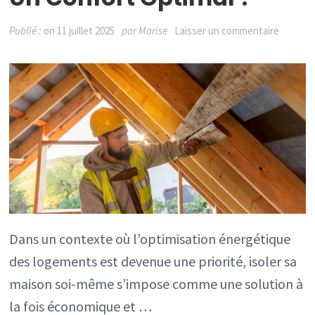
sur
Publié :
on
11 juillet 2025
par
Marise
Laisser un commentaire
Comme
isoler
sa
maison
soi-
même
pour
un
confort
Dans un contexte où l’optimisation énergétique
optimal
des logements est devenue une priorité, isoler sa
?
maison soi-même s’impose comme une solution à
la fois économique et …