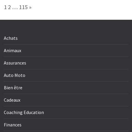
Page:
Next
1
2
…
115
»
Achats
Animaux
Assurances
Auto Moto
Bien être
Cadeaux
Coaching Education
Finances