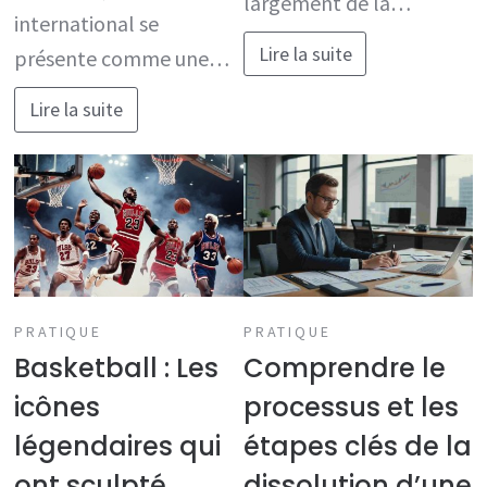
largement de la…
international se
Lire la suite
présente comme une…
Lire la suite
PRATIQUE
PRATIQUE
Basketball : Les
Comprendre le
icônes
processus et les
légendaires qui
étapes clés de la
ont sculpté
dissolution d’une