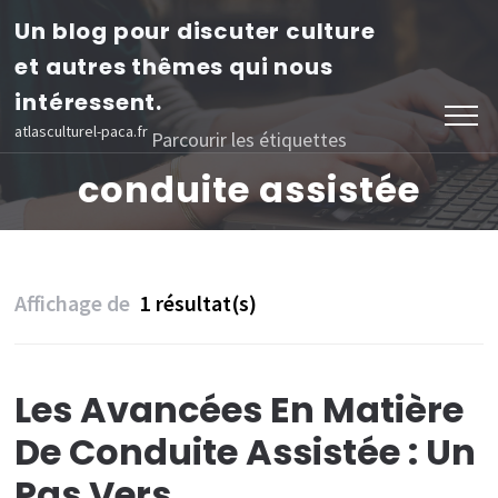
Aller
Un blog pour discuter culture
au
et autres thêmes qui nous
contenu
intéressent.
(Pressez
atlasculturel-paca.fr
Parcourir les étiquettes
Entrée)
conduite assistée
Affichage de
1 résultat(s)
Les Avancées En Matière
De Conduite Assistée : Un
Pas Vers