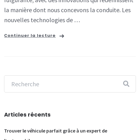
vers
la manière dont nous concevons la conduite. Les
l’automa
nouvelles technologies de …
des
Continuer la lecture
véhicule
Articles récents
Trouver le véhicule parfait grâce à un expert de