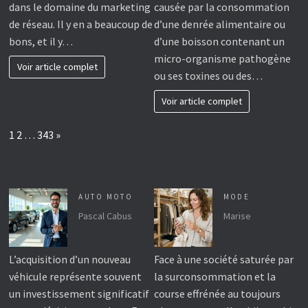
dans le domaine du marketing
causée par la consommation
de réseau. Il y en a beaucoup de
d’une denrée alimentaire ou
bons, et il y…
d’une boisson contenant un
micro-organisme pathogène
Voir article complet
ou ses toxines ou des…
Voir article complet
Page:
Next
1
2
…
343
»
AUTO MOTO
MODE
Pascal Cabus
Marise
L’acquisition d’un nouveau
Face à une société saturée par
véhicule représente souvent
la surconsommation et la
un investissement significatif
course effrénée au toujours