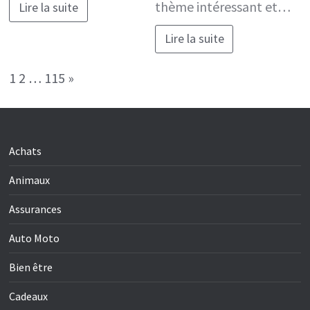
thème intéressant et…
Lire la suite
Lire la suite
Page:
Next
1
2
…
115
»
Achats
Animaux
Assurances
Auto Moto
Bien être
Cadeaux